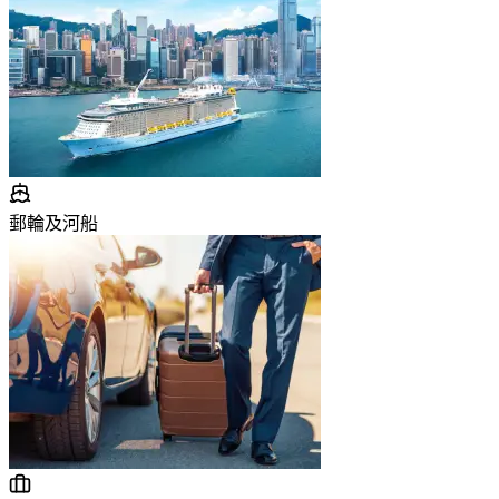
郵輪及河船