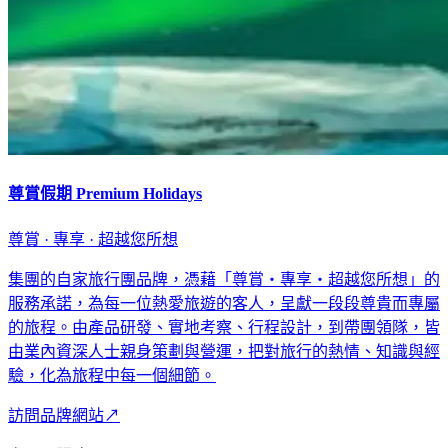
尊賞假期 Premium Holidays
尊賞 · 專享 · 超越您所想
集團的自家旅行團品牌，憑藉「尊賞・專享・超越您所想」的
服務承諾，為每一位熱愛旅遊的客人，呈獻一段段尊貴而專屬
的旅程。由產品研發、實地考察、行程設計，到帶團領隊，皆
由業內資深人士親身策劃與營運，把對旅行的熱情、知識與經
驗，化為旅程中每一個細節。
訪問品牌網站
↗